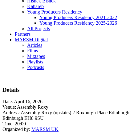
Hishek Bishek
Kahareb
Young Producers Residency
Young Producers Residency 2021-2022
Young Producers Residency 2025-2026
All Projects
Partners
MARSM Digital
Articles
Films
Mixtapes
Playlists
Podcasts
Details
Date:
April 16, 2026
Venue:
Assembly Roxy
Address:
Assembly Roxy (upstairs) 2 Roxburgh Place Edinburgh
Edinburgh EH8 9SU
Time:
20:00
Organized by:
MARSM UK